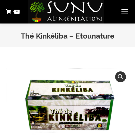
0
Thé Kinkéliba – Etounature
Vous êtes ici :