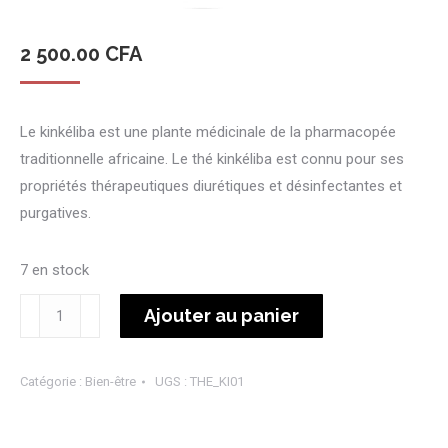
2 500.00
CFA
Le kinkéliba est une plante médicinale de la pharmacopée
traditionnelle africaine. Le thé kinkéliba est connu pour ses
propriétés thérapeutiques diurétiques et désinfectantes et
purgatives.
7 en stock
quantité
Ajouter au panier
de
Thé
Catégorie :
Bien-être
UGS :
THE_KI01
Kinkéliba
-
Etounature