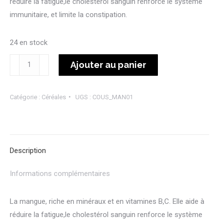
réduire la fatigue,le cholestérol sanguin renforce le système
immunitaire, et limite la constipation.
24 en stock
quantité
Ajouter au panier
de
Couscous
Catégorie :
Céréales
UGS :
COUS_MAN01
mangue
Description
Informations complémentaires
La mangue, riche en minéraux et en vitamines B,C. Elle aide à
réduire la fatigue,le cholestérol sanguin renforce le système