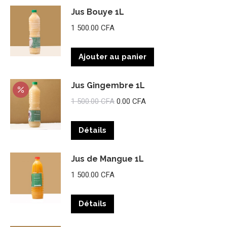
Jus Bouye 1L
1 500.00
CFA
Ajouter au panier
Jus Gingembre 1L
Le
Le
1 500.00
CFA
0.00
CFA
prix
prix
initial
actuel
Détails
était :
est :
1
0.00 CFA.
Jus de Mangue 1L
500.00 CFA.
1 500.00
CFA
Détails