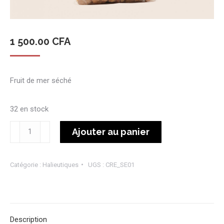
1 500.00
CFA
Fruit de mer séché
32 en stock
quantité
Ajouter au panier
de
crevettes
Catégorie :
Halieutiques
UGS :
CRE_SE01
séchées
Description