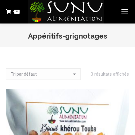
0
Appéritifs-grignotages
Vous êtes ici :
3 résultats affichés