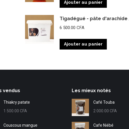
Ajouter au panier
Tigadégué - pâte d'arachide 
6 500.00
CFA
Ajouter au panier
s vendus
Les mieux notés
Thiakry patate
Café Touba
1 500.00
CFA
2 000.00
CFA
Couscous mangue
Cafe Niébé