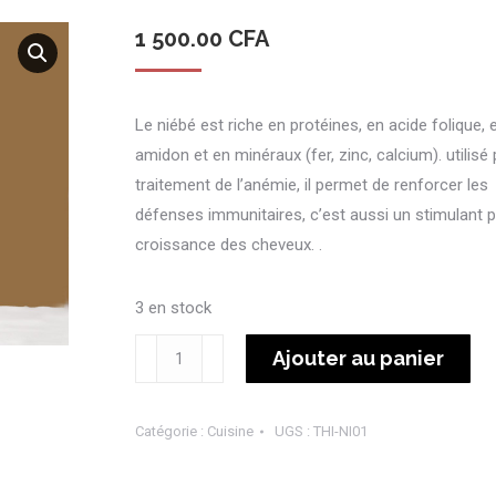
1 500.00
CFA
Le niébé est riche en protéines, en acide folique, 
amidon et en minéraux (fer, zinc, calcium). utilisé 
traitement de l’anémie, il permet de renforcer les
défenses immunitaires, c’est aussi un stimulant p
croissance des cheveux. .
3 en stock
quantité
Ajouter au panier
de
Thiakry
Catégorie :
Cuisine
UGS :
THI-NI01
Niébé